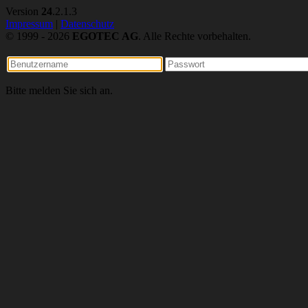
Version
24
.2.1.3
Impressum
|
Datenschutz
© 1999 - 2026
EGOTEC AG
. Alle Rechte vorbehalten.
Bitte melden Sie sich an.