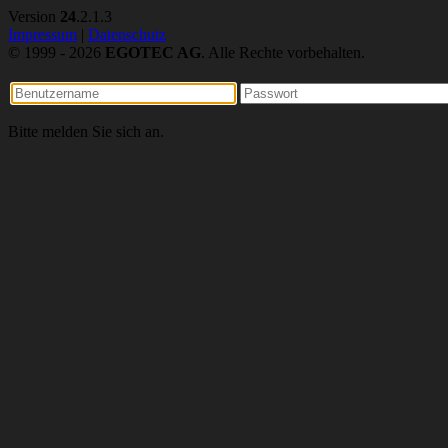
Version
24
.2.1.3
Impressum
|
Datenschutz
© 1999 - 2026
EGOTEC AG
. Alle Rechte vorbehalten.
Bitte melden Sie sich an.